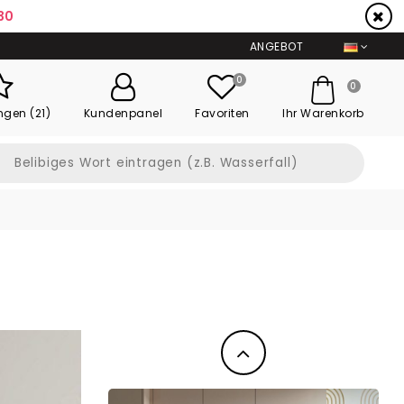
29
ANGEBOT
0
0
ngen (21)
Kundenpanel
Favoriten
Ihr Warenkorb
Zurück