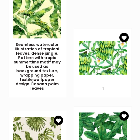
Seamless watercolor
illustration of tropical
leaves, dense jungle.
Pattern with tropic
summertime motif may
be used as
background texture,
wrapping paper,
textile,wallpaper
design. Banana palm
leaves
1