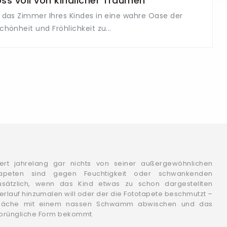
oss voll von kindlicher Träumen
das Zimmer Ihres Kindes in eine wahre Oase der
chönheit und Fröhlichkeit zu...
liert jahrelang gar nichts von seiner außergewöhnlichen
totapeten sind gegen Feuchtigkeit oder schwankenden
usätzlich, wenn das Kind etwas zu schon dargestellten
erlauf hinzumalen will oder der die Fototapete beschmutzt –
rfläche mit einem nassen Schwamm abwischen und das
sprüngliche Form bekommt.