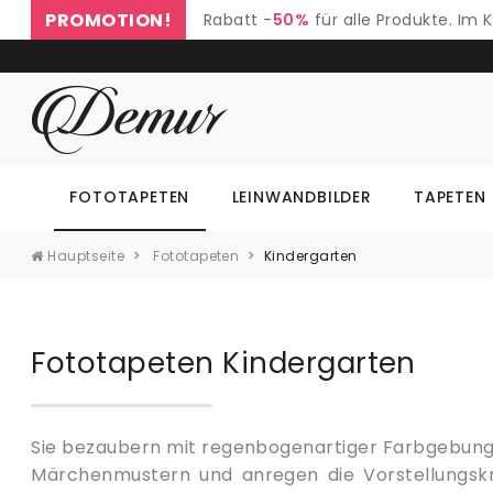
PROMOTION!
Rabatt -
50%
für alle Produkte. Im
FOTOTAPETEN
LEINWANDBILDER
TAPETEN
Hauptseite
Fototapeten
Kindergarten
Fototapeten Kindergarten
Sie bezaubern mit regenbogenartiger Farbgebung, 
Bemalungen. In einem Augenblick schaffen sie in 
Märchenmustern und anregen die Vorstellungsk
Prinzessinnen und Rittern von geringer Größe (