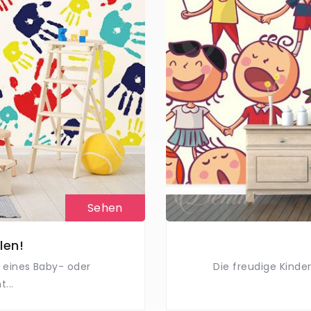
Sehen
len!
m eines Baby- oder
Die freudige Kinde
...