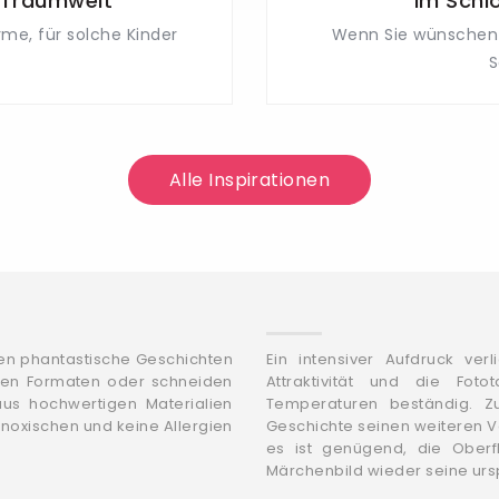
r Traumwelt
Im Schl
rme, für solche Kinder
Wenn Sie wünschen 
S
Alle Inspirationen
en phantastische Geschichten
Ein intensiver Aufdruck ver
tigen Formaten oder schneiden
Attraktivität und die Fo
us hochwertigen Materialien
Temperaturen beständig. Z
 anoxischen und keine Allergien
Geschichte seinen weiteren V
es ist genügend, die Obe
Märchenbild wieder seine ur