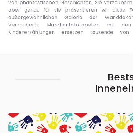
von phantastischen Geschichten. Sie verzaubern 
eine erwünschte Atmosphäre. Sie aktivieren die
aber genau für sie präsentieren wir diese F
trainieren nicht invasiv, unmerklich das kreat
außergewöhnlichen Galerie der Wanddekor
bewähren sie in einer Doppelrolle: eines b
Verzauberte Märchenfototapeten mit den 
Spielkameraden und eines Wachmanns, der im
Kindererzählungen ersetzen tausende von
Bests
Innenei