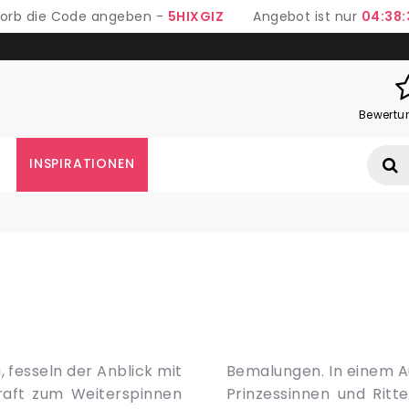
 Korb die Code angeben -
5HIXGIZ
Angebot ist nur
04:38:
Bewertu
INSPIRATIONEN
fesseln der Anblick mit
den Zimmern von kleinen
raft zum Weiterspinnen
aber von großer Geist)