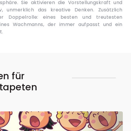
t.
en für
otapeten