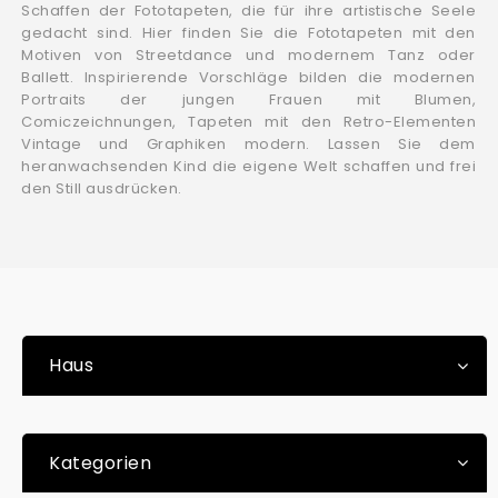
Schaffen der Fototapeten, die für ihre artistische Seele
gedacht sind. Hier finden Sie die Fototapeten mit den
Motiven von Streetdance und modernem Tanz oder
Ballett. Inspirierende Vorschläge bilden die modernen
Portraits der jungen Frauen mit Blumen,
Comiczeichnungen, Tapeten mit den Retro-Elementen
Vintage und Graphiken modern. Lassen Sie dem
heranwachsenden Kind die eigene Welt schaffen und frei
den Still ausdrücken.
Haus
Kategorien