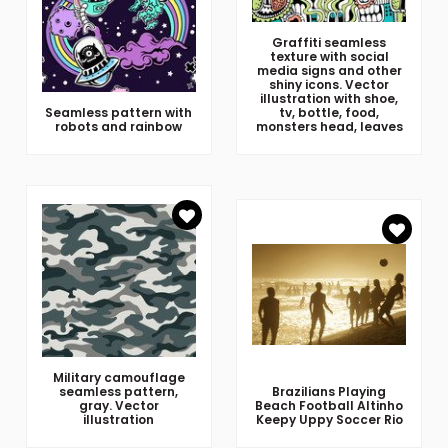
Graffiti seamless
texture with social
media signs and other
shiny icons. Vector
illustration with shoe,
Seamless pattern with
tv, bottle, food,
robots and rainbow
monsters head, leaves
Military camouflage
seamless pattern,
Brazilians Playing
gray. Vector
Beach Football Altinho
illustration
Keepy Uppy Soccer Rio