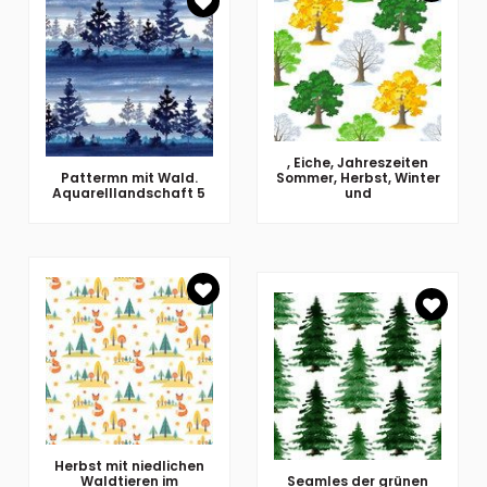
, Eiche, Jahreszeiten
Pattermn mit Wald.
Sommer, Herbst, Winter
Aquarelllandschaft 5
und
Herbst mit niedlichen
Waldtieren im
Seamles der grünen