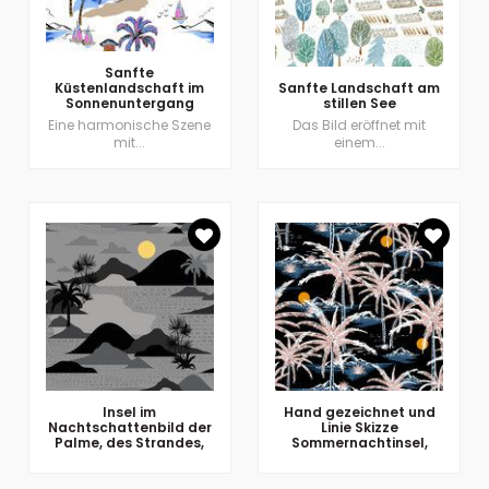
Sanfte
Küstenlandschaft im
Sanfte Landschaft am
Sonnenuntergang
stillen See
Eine harmonische Szene
Das Bild eröffnet mit
mit...
einem...
Insel im
Hand gezeichnet und
Nachtschattenbild der
Linie Skizze
Palme, des Strandes,
Sommernachtinsel,