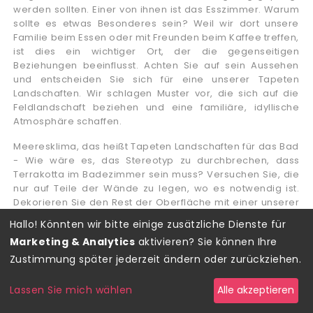
werden sollten. Einer von ihnen ist das Esszimmer. Warum
sollte es etwas Besonderes sein? Weil wir dort unsere
Familie beim Essen oder mit Freunden beim Kaffee treffen,
ist dies ein wichtiger Ort, der die gegenseitigen
Beziehungen beeinflusst. Achten Sie auf sein Aussehen
und entscheiden Sie sich für eine unserer Tapeten
Landschaften. Wir schlagen Muster vor, die sich auf die
Feldlandschaft beziehen und eine familiäre, idyllische
Atmosphäre schaffen.
Meeresklima, das heißt Tapeten Landschaften für das Bad
- Wie wäre es, das Stereotyp zu durchbrechen, dass
Terrakotta im Badezimmer sein muss? Versuchen Sie, die
nur auf Teile der Wände zu legen, wo es notwendig ist.
Dekorieren Sie den Rest der Oberfläche mit einer unserer
Tapeten, z. B. Tapete mit Seelandschaft. Dies ist eine
Hallo! Könnten wir bitte einige zusätzliche Dienste für
grafische Version der natürlichen Motive, die in einem sich
Marketing & Analytics
aktivieren? Sie können Ihre
wiederholenden Muster dargestellt werden. Schauen Sie
sich unsere Website an, um zu sehen, wie interessant
Zustimmung später jederzeit ändern oder zurückziehen.
solche Wanddekorationen aussehen, und wir garantieren,
dass Sie schnell versucht sein werden, eine solche
Lassen Sie mich wählen
Alle akzeptieren
Innenraumgestaltung im Badezimmer zu haben. Zumal