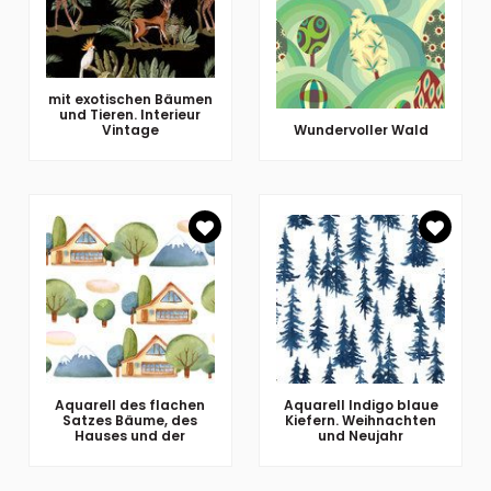
mit exotischen Bäumen
und Tieren. Interieur
Vintage
Wundervoller Wald
Aquarell des flachen
Aquarell Indigo blaue
Satzes Bäume, des
Kiefern. Weihnachten
Hauses und der
und Neujahr