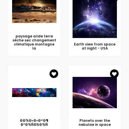
paysage aride terre
sèche sec changement
climatique montagne
Earth view from space
la
at night - USA
ÐÐ¾Ð»Ð»Ð°Ð¶
Planets over the
ÐºÐ¾ÑÐ¼Ð¾Ñ
nebulae in space