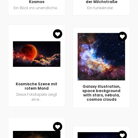
Kosmos
der Milchstraße
Ein Blick ins unendliche...
Ein funkelnder...
Kosmische Szene mit
Galaxy illustration,
rotem Mond
space background
Diese Fototapete zeigt
with stars, nebula,
eine...
cosmos clouds