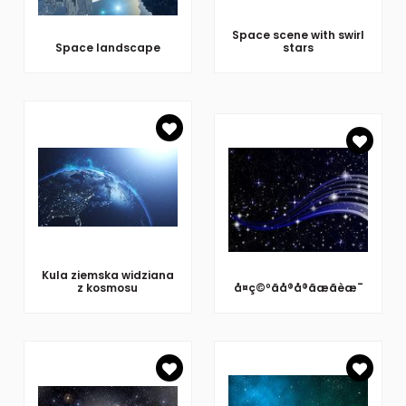
Space scene with swirl
Space landscape
stars
Kula ziemska widziana
z kosmosu
å¤ç©ºãå®å®ãæãèæ¯