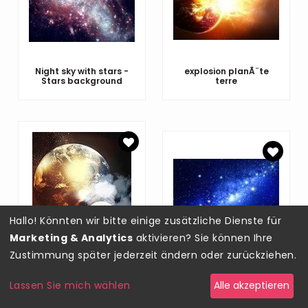
Night sky with stars -
explosion planÃ¨te
Stars background
terre
Hallo! Könnten wir bitte einige zusätzliche Dienste für
Marketing & Analytics
aktivieren? Sie können Ihre
Image of planets in
Zustimmung später jederzeit ändern oder zurückziehen.
space
æç©º
Lassen Sie mich wählen
Alle akzeptieren