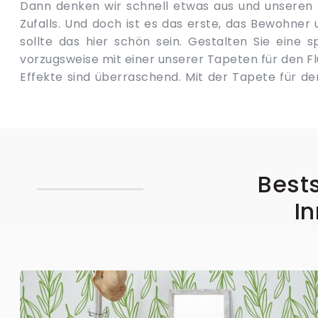
Dann denken wir schnell etwas aus und unseren 
dunkel. Keine Sorge, wir helfen Ihnen, dieses Prob
Zufalls. Und doch ist es das erste, das Bewohner
Website finden Sie eine Reihe von Tapet
sollte das hier schön sein. Gestalten Sie eine s
Eingangsbereich, die Ihnen helfen, den schwieri
vorzugsweise mit einer unserer Tapeten für den Flur
können sie überall an der Wand verwenden 
Effekte sind überraschend. Mit der Tapete für den Flur gestalten Sie sich
Bests
In