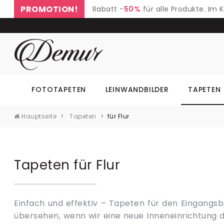
PROMOTION!
Rabatt -
50%
für alle Produkte. Im
FOTOTAPETEN
LEINWANDBILDER
TAPETEN
Hauptseite
Tapeten
für Flur
Tapeten für Flur
Einfach und effektiv – Tapeten für den Eingangsbe
den schwierigen Innenraum abwechslungsreich. Di
übersehen, wenn wir eine neue Inneneinrichtung
Innenraum der ganzen Wohnung. Es ist voller Tür