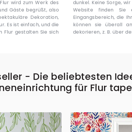
Flur wird zum Werk des
lem zu lösen. Auf unserer
 und Gäste begrüßt, also
en für den Flur und
pektakuläre Dekoration,
gen Raum zu zähmen. Sie
. Es ist einfach, und die
oder den oberen Teil
dekorieren, z. B. über 
eller - Die beliebtesten Ide
neneinrichtung für Flur tap