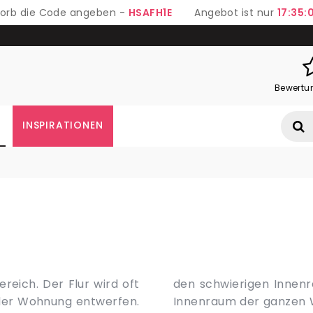
 Korb die Code angeben -
HSAFH1E
Angebot ist nur
17:34:
Bewertu
INSPIRATIONEN
reich. Der Flur wird oft
es ist der schwierigste
 der Wohnung entwerfen.
en und meist schmal und