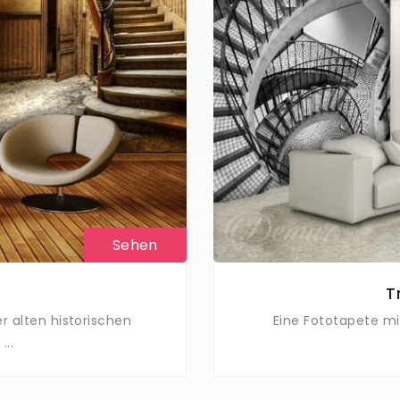
Sehen
T
 alten historischen
Eine Fototapete m
...