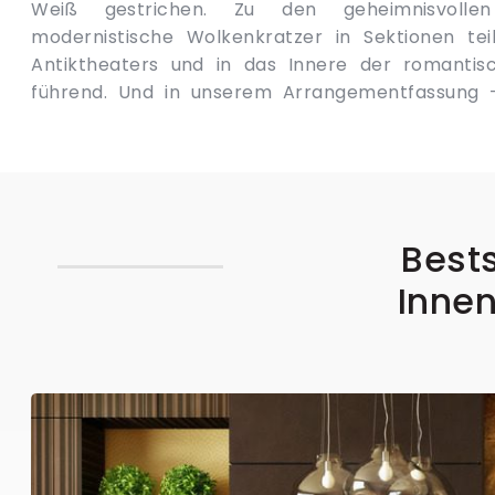
Weiß gestrichen. Zu den geheimnisvollen
sind auch ein Arrangementsteil , Effekt der starken
modernistische Wolkenkratzer in Sektionen te
das den Charakter des Gebäudes unterstreicht o
Antiktheaters und in das Innere der romantisc
herrschenden Still beschreibt. In der Dekorations
führend. Und in unserem Arrangementfassung
Bests
Innen