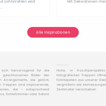
d Lichtstrahlen wird
Mit Dekorationen man
..
Alle Inspirationen
n sich hervorragend für die
Hohe, in Froschperspekti
e geschlossenen Bilder der
fotografierten Treppen öffn
 Arrangements, die getönt,
Fototapeten aus unserer Gal
n Treppen sind inspirierende,
vergrößern die Abmessunge
ionen, die – entsprechend
Zentimeter verschieben.
os, Schlafzimmer oder Salons