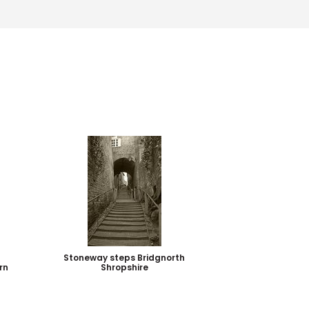
Stoneway steps Bridgnorth
rn
Shropshire