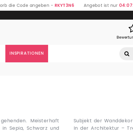
 Korb die Code angeben -
RKYT3N6
Angebot ist nur
04:07
Bewertu
INSPIRATIONEN
gehenden. Meisterhaft
n Fototapeten bildend.
, in Sepia, Schwarz und
 das Utilitarismus aber