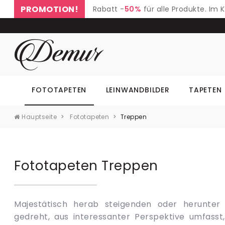
PROMOTION!
Rabatt -
50%
für alle Produkte. Im
FOTOTAPETEN
LEINWANDBILDER
TAPETEN
Hauptseite
Fototapeten
Treppen
Fototapeten Treppen
Majestätisch herab steigenden oder herunter 
Subjekt der Wanddekorationen, also der moderne
gedreht, aus interessanter Perspektive umfasst
In der Architektur – Treppen bedeuten nicht nur