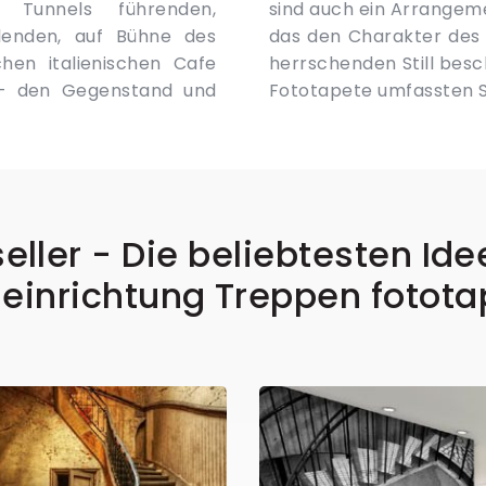
 Tunnels führenden,
 Arbeit der Spezialisten,
ilenden, auf Bühne des
der den in dem Inneren
hen italienischen Cafe
kunst, die im rahmen der
 – den Gegenstand und
Fototapete umfassten S
eller - Die beliebtesten Ide
einrichtung Treppen fotot