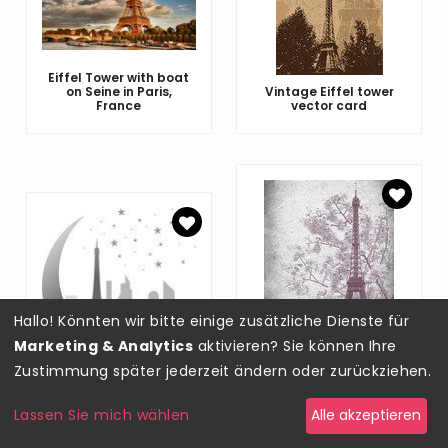
Eiffel Tower with boat
on Seine in Paris,
Vintage Eiffel tower
France
vector card
Hallo! Könnten wir bitte einige zusätzliche Dienste für
Marketing & Analytics
aktivieren? Sie können Ihre
Retro poster of Eiffel
Zustimmung später jederzeit ändern oder zurückziehen.
tower from Paris,
Ramadan Paris
France
Lassen Sie mich wählen
Alle akzeptieren