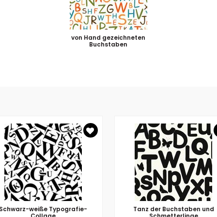
von Hand gezeichneten
Buchstaben
Schwarz-weiße Typografie-
Tanz der Buchstaben und
Collage
Schmetterlinge