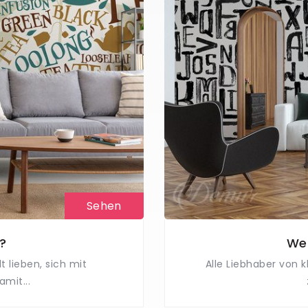
Sehen
e?
Wei
 lieben, sich mit
Alle Liebhaber von 
mit...