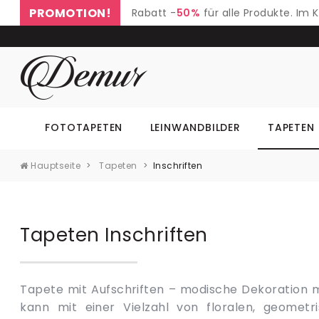
PROMOTION!
Rabatt -
50%
für alle Produkte. Im
FOTOTAPETEN
LEINWANDBILDER
TAPETEN
Hauptseite
Tapeten
Inschriften
Tapeten Inschriften
Tapete mit Aufschriften – modische Dekoration m
etwas Wichtiges oder Lustiges aus. Dekoration f
kann mit einer Vielzahl von floralen, geometr
Tapeten mit Aufschriften - Die Tapete Aufschriften