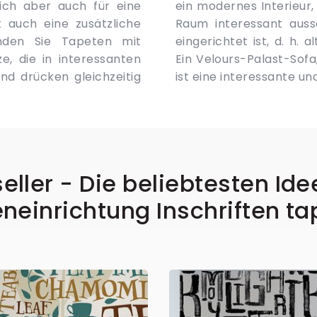
ich aber auch für eine
erden aber auch in einem
 auch eine zusätzliche
pien des Vintage-Stils
inden Sie Tapeten mit
n Elementen kombiniert.
e, die in interessanten
 Tapete mit Aufschriften
d drücken gleichzeitig
ist eine interessante un
eller - Die beliebtesten Ide
eneinrichtung Inschriften ta