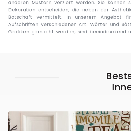
anderen Mustern verziert werden. Sie können s
ein modernes Interieur, in jeder Variation. Die w
Dekoration entscheiden, die neben der Ästhetik
Raum interessant aussehen, der nach den Prinzi
Botschaft vermittelt. In unserem Angebot f
eingerichtet ist, d. h. altmodischer mit moderne
Aufschriften verschiedener Art. Wörter und Sätz
Ein Velours-Palast-Sofa, Kristalllüster und unsere
Grafiken gemacht werden, sind beeindruckend un
Bests
Inn