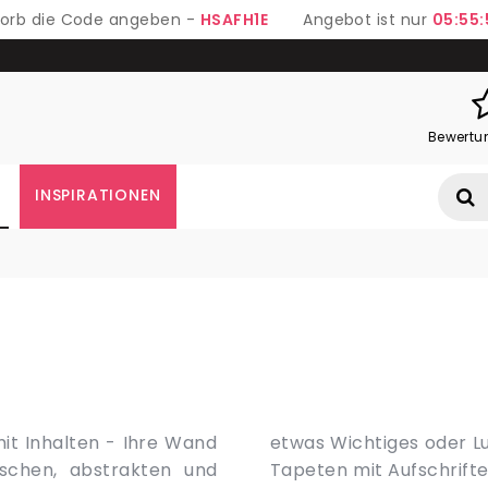
 Korb die Code angeben -
HSAFH1E
Angebot ist nur
05:55:
Bewertu
INSPIRATIONEN
it Inhalten - Ihre Wand
ür moderne Innenräume –
ischen, abstrakten und
 ist eine Dekoration für