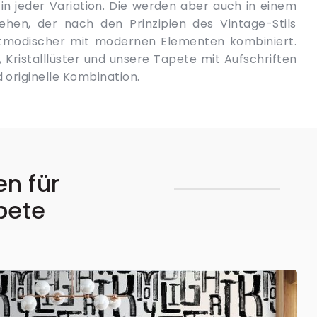
d originelle Kombination.
en für
pete