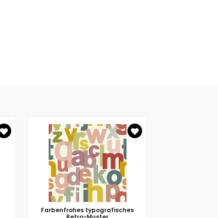
Farbenfrohes typografisches
Retro-Muster