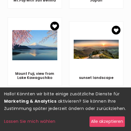
Mt.Fuji with Sun Behind
Japan
Mount Fuji, view from
Lake Kawaguchiko
sunset landscape
Hallo! Könnten wir bitte einige zusätzliche Dienste für
Marketing & Analytics
aktivieren? Sie können Ihre
Zustimmung später jederzeit ändern oder zurückziehen.
Lassen Sie mich wählen
Alle akzeptieren