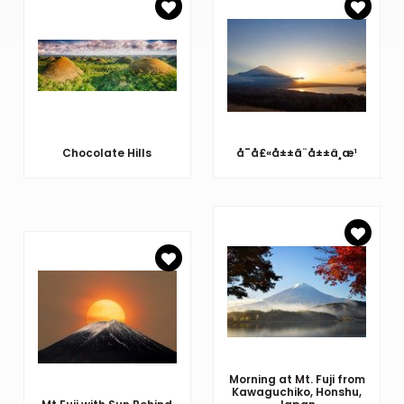
Chocolate Hills
å¯å£«å±±ã¨å±±ä¸­æ¹
Morning at Mt. Fuji from
Kawaguchiko, Honshu,