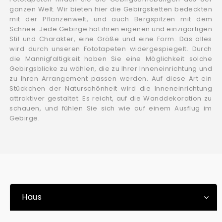
ganzen Welt. Wir bieten hier die Gebirgsketten bedeckten
mit der Pflanzenwelt, und auch Bergspitzen mit dem
Schnee. Jede Gebirge hat ihren eigenen und einzigartigen
Stil und Charakter, eine Größe und eine Form. Das alles
wird durch unseren Fototapeten widergespiegelt. Durch
die Mannigfaltigkeit haben Sie eine Möglichkeit solche
Gebirgsblicke zu wählen, die zu Ihrer Inneneinrichtung und
zu Ihren Arrangement passen werden. Auf diese Art ein
Stückchen der Naturschönheit wird die Inneneinrichtung
attraktiver gestaltet. Es reicht, auf die Wanddekoration zu
schauen, und fühlen Sie sich wie auf einem Ausflug im
Gebirge.
Haus