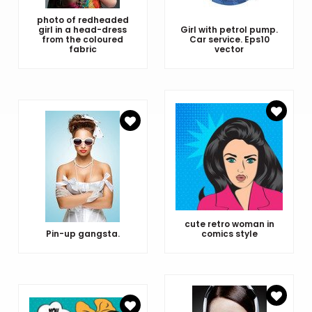
photo of redheaded
girl in a head-dress
Girl with petrol pump.
from the coloured
Car service. Eps10
fabric
vector
cute retro woman in
Pin-up gangsta.
comics style