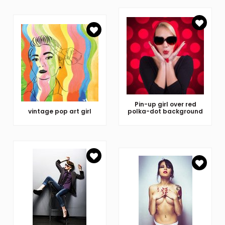
Pin-up girl over red
vintage pop art girl
polka-dot background