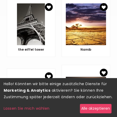
the eiffel tower
Namib
Hallo! Könnten wir bitte einige zusätzliche Dienste für
Marketing & Analytics
aktivieren? Sie können Ihre
Zustimmung später jederzeit ändern oder zurückziehen.
Lassen Sie mich wählen
Alle akzeptieren
solitary oak tree in