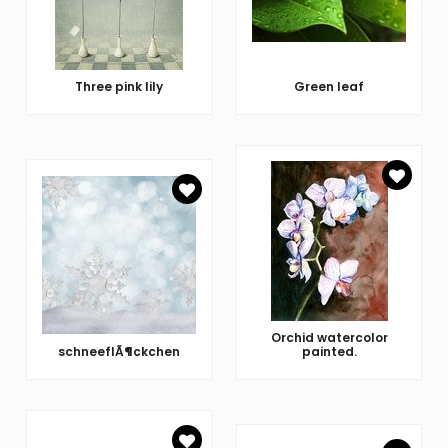
Three pink lily
Green leaf
Orchid watercolor
schneeflÃ¶ckchen
painted.