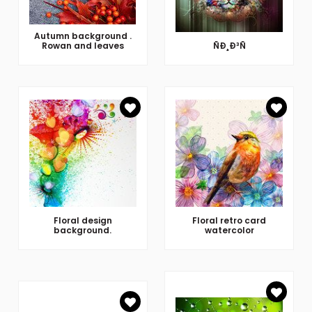
Autumn background .
Rowan and leaves
ÑÐ¸Ð³Ñ
Floral design
Floral retro card
background.
watercolor