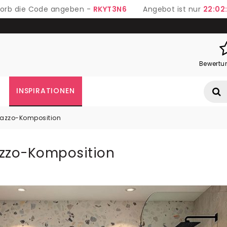
 Korb die Code angeben -
RKYT3N6
Angebot ist nur
22:02
Bewertu
INSPIRATIONEN
rrazzo-Komposition
azzo-Komposition