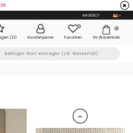
:28
ANGEBOT
0
0
ngen (21)
Kundenpanel
Favoriten
Ihr Warenkorb
Zurück