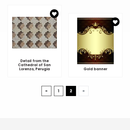
Detail from the
Cathedral of San
Lorenzo, Perugia
Gold banner
Zurück
Weiter
«
1
2
»