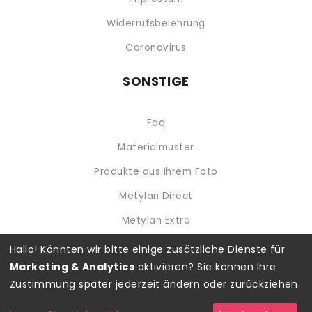
Widerrufsbelehrung
Coronavirus
SONSTIGE
Faq
Materialmuster
Produkte aus Ihrem Foto
Metylan Direct
Metylan Extra
Hallo! Könnten wir bitte einige zusätzliche Dienste für
Verfügbare Zahlungsmöglichkeiten
Marketing & Analytics
aktivieren? Sie können Ihre
Zustimmung später jederzeit ändern oder zurückziehen.